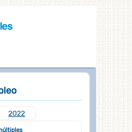
pleo
2022
múltiples