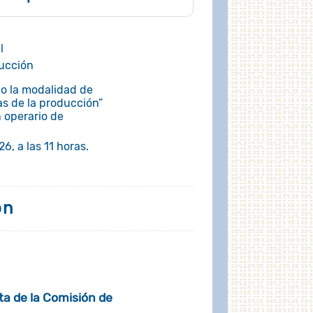
l
ducción
jo la modalidad de
as de la producción”
 operario de
6, a las 11 horas.
ón
a de la Comisión de